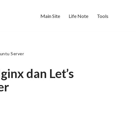
Main Site
Life Note
Tools
untu Server
inx dan Let’s
er