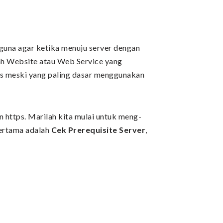
gguna agar ketika menuju server dengan
uah Website atau Web Service yang
tps meski yang paling dasar menggunakan
 https. Marilah kita mulai untuk meng-
pertama adalah
Cek Prerequisite Server
,