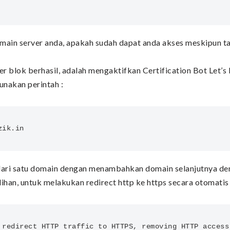
omain server anda, apakah sudah dapat anda akses meskipun 
ver blok berhasil, adalah mengaktifkan Certification Bot Let
unakan perintah :
zik.in
dari satu domain dengan menambahkan domain selanjutnya d
pilihan, untuk melakukan redirect http ke https secara otomatis
 redirect HTTP traffic to HTTPS, removing HTTP access.