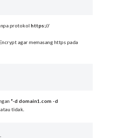
tanpa protokol
https://
’s Encrypt agar memasang https pada
engan
“-d domain1.com -d
 atau tidak.

