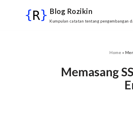
Blog Rozikin
Lompat
Kumpulan catatan tentang pengembangan da
ke
konten
Home
»
Mem
Memasang SSL
E