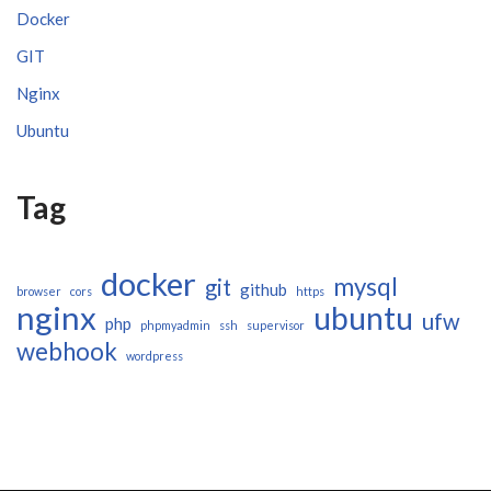
Docker
GIT
Nginx
Ubuntu
Tag
docker
mysql
git
github
browser
cors
https
nginx
ubuntu
ufw
php
phpmyadmin
ssh
supervisor
webhook
wordpress