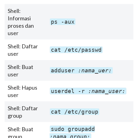
Shell:
Informasi
ps -aux
proses dan
user
Shell: Daftar
cat /etc/passwd
user
Shell: Buat
adduser
:nama_uer:
user
Shell: Hapus
userdel -r
:nama_user:
user
Shell: Daftar
cat /etc/group
group
Shell: Buat
sudo groupadd
group
:nama_group: