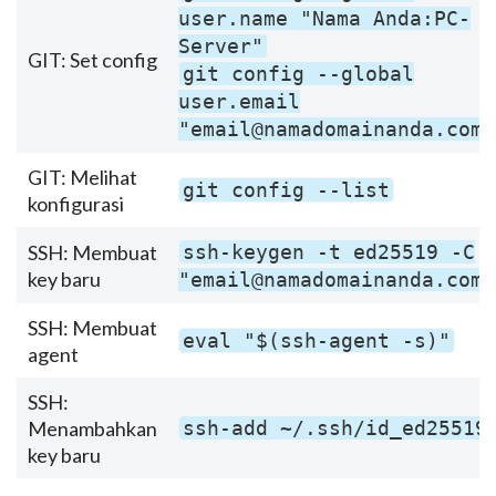
user.name "Nama Anda:PC-
Server"
GIT: Set config
git config --global
user.email
"email@namadomainanda.com"
GIT: Melihat
git config --list
konfigurasi
SSH: Membuat
ssh-keygen -t ed25519 -C
key baru
"email@namadomainanda.com"
SSH: Membuat
eval "$(ssh-agent -s)"
agent
SSH:
Menambahkan
ssh-add ~/.ssh/id_ed25519
key baru