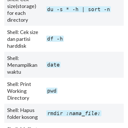
size(storage)
du -s * -h | sort -n
for each
directory
Shell: Cek size
dan partisi
df -h
harddisk
Shell:
Menampilkan
date
waktu
Shell: Print
Working
pwd
Directory
Shell: Hapus
rmdir
:nama_file:
folder kosong