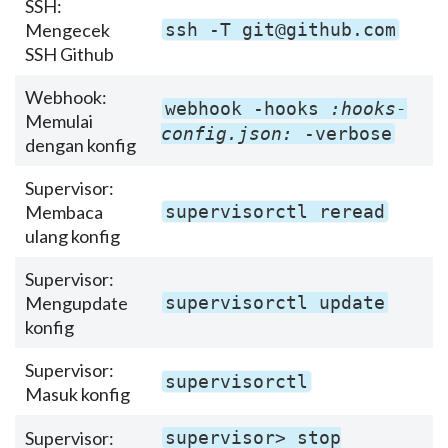
SSH:
Mengecek
ssh -T git@github.com
SSH Github
Webhook:
webhook -hooks
:hooks-
Memulai
config.json:
-verbose
dengan konfig
Supervisor:
Membaca
supervisorctl reread
ulang konfig
Supervisor:
Mengupdate
supervisorctl update
konfig
Supervisor:
supervisorctl
Masuk konfig
Supervisor:
supervisor> stop