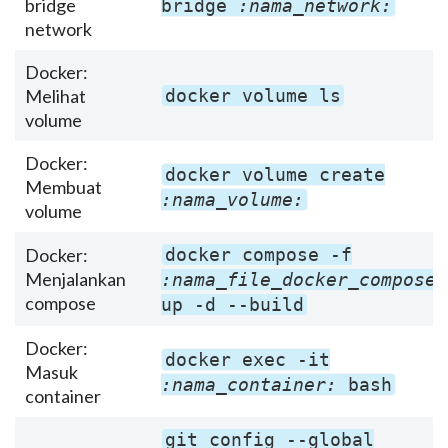
bridge
bridge
:nama_network:
network
Docker:
Melihat
docker volume ls
volume
Docker:
docker volume create
Membuat
:nama_volume:
volume
Docker:
docker compose -f
Menjalankan
:nama_file_docker_compose:
compose
up -d --build
Docker:
docker exec -it
Masuk
:nama_container:
bash
container
git config --global