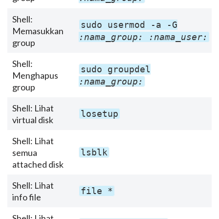
Shell:
sudo usermod -a -G
Memasukkan
:nama_group:
:nama_user:
group
Shell:
sudo groupdel
Menghapus
:nama_group:
group
Shell: Lihat
losetup
virtual disk
Shell: Lihat
semua
lsblk
attached disk
Shell: Lihat
file *
info file
Shell: Lihat