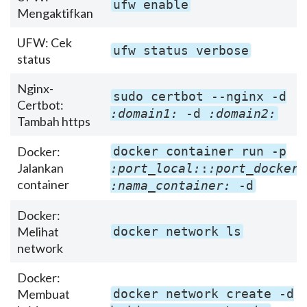
ufw enable
Mengaktifkan
UFW: Cek
ufw status verbose
status
Nginx-
sudo certbot --nginx -d
Certbot:
:domain1:
-d
:domain2:
Tambah https
Docker:
docker container run -p
Jalankan
:port_local:
:
:port_docker:
container
:nama_container:
-d
Docker:
Melihat
docker network ls
network
Docker:
Membuat
docker network create -d