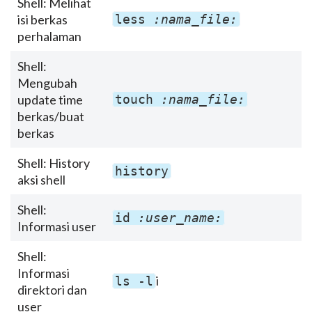
Shell: Melihat
isi berkas
less
:nama_file:
perhalaman
Shell:
Mengubah
update time
touch
:nama_file:
berkas/buat
berkas
Shell: History
history
aksi shell
Shell:
id
:user_name:
Informasi user
Shell:
Informasi
i
ls -l
direktori dan
user