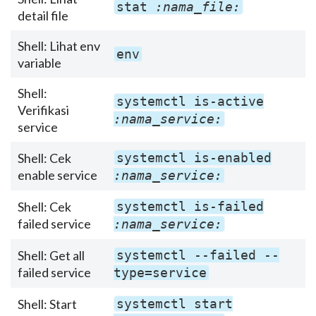
stat
:nama_file:
detail file
Shell: Lihat env
env
variable
Shell:
systemctl is-active
Verifikasi
:nama_service:
service
Shell: Cek
systemctl is-enabled
enable service
:nama_service:
Shell: Cek
systemctl is-failed
failed service
:nama_service:
Shell: Get all
systemctl --failed --
failed service
type=service
Shell: Start
systemctl start