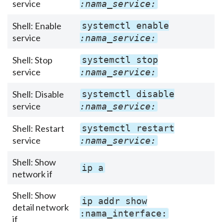
service
:nama_service:
Shell: Enable
systemctl enable
service
:nama_service:
Shell: Stop
systemctl stop
service
:nama_service:
Shell: Disable
systemctl disable
service
:nama_service:
Shell: Restart
systemctl restart
service
:nama_service:
Shell: Show
ip a
network if
Shell: Show
ip addr show
detail network
:nama_interface:
if