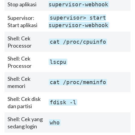
Stop aplikasi
supervisor-webhook
Supervisor:
supervisor> start
Start aplikasi
supervisor-webhook
Shell: Cek
cat /proc/cpuinfo
Processor
Shell: Cek
lscpu
Processor
Shell: Cek
cat /proc/meminfo
memori
Shell: Cek disk
fdisk -l
dan partisi
Shell: Cek yang
who
sedang login