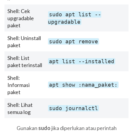
Shell: Cek
sudo apt list --
upgradable
upgradable
paket
Shell: Uninstall
sudo apt remove
paket
Shell: List
apt list --installed
paket terinstall
Shell:
Informasi
apt show :nama_paket:
paket
Shell: Lihat
sudo journalctl
semua log
Gunakan
sudo
jika diperlukan atau perintah