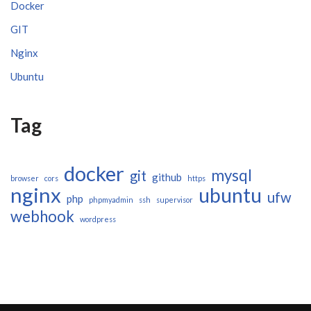
Docker
GIT
Nginx
Ubuntu
Tag
docker
mysql
git
github
browser
cors
https
nginx
ubuntu
ufw
php
phpmyadmin
ssh
supervisor
webhook
wordpress